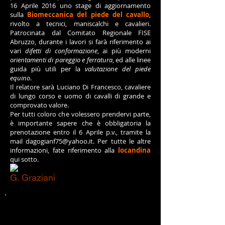
16 Aprile 2016 uno stage di aggiornamento
sulla
Biomeccanica del piede del cavallo
,
rivolto a tecnici, maniscalchi e cavalieri.
Patrocinata dal Comitato Regionale FISE
Abruzzo, durante i lavori si farà riferimento ai
vari
difetti di conformazione
, ai più moderni
orientamenti di pareggio e ferratura
, ed alle linee
guida più utili per la
valutazione del piede
equino
.
Il relatore sarà Luciano Di Francesco, cavaliere
di lungo corso e uomo di cavalli di grande e
comprovato valore.
Per tutti coloro che volessero prendervi parte,
è importante sapere che è obbligatoria la
prenotazione entro il 6 Aprile p.v., tramite la
mail
dagogianf75@yahoo.it
. Per tutte le altre
informazioni, fate riferimento alla
locandina
qui sotto.
G. Graziani