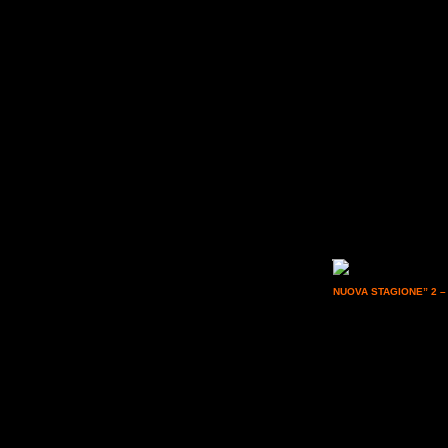
Domenica 22 nov
la Serenissima Cavalli o
NUOVA STAGIONE”
2 
Responsabile allevamento
di Endurance per meriti s
veterinario; dott. Medici