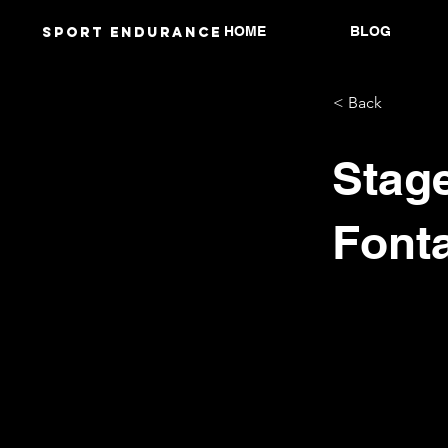
HOME
BLOG
Sport endurANCE
< Back
Stag
Font