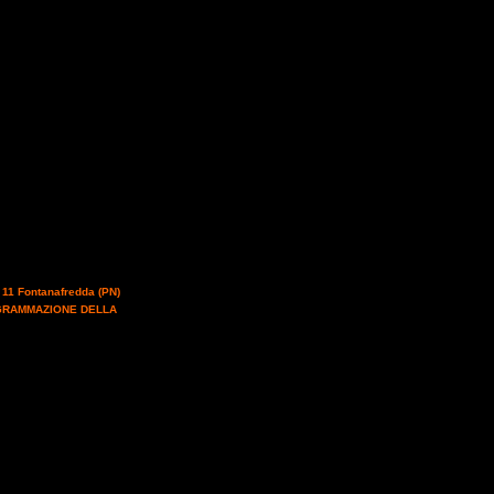
, 11 Fontanafredda (PN)
,
OGRAMMAZIONE DELLA
:
ANGELA ORIGGI
:
 Istruttore di 3° livello
 SIRTORI
: Responsabile