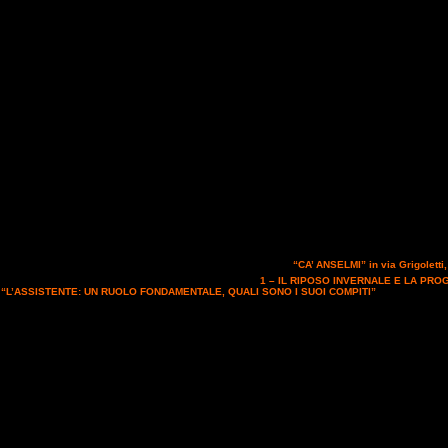
embre 2015 con inizio alle ore 9.00 presso la sala consigliare
“CA’ ANSELMI” in via Grigoletti
rganizza il 3° stage di endurance sui seguenti argomenti:
1 – IL RIPOSO INVERNALE E LA PR
– “L’ASSISTENTE: UN RUOLO FONDAMENTALE, QUALI SONO I SUOI COMPITI”
I relatori sono 
; azzurra 1994, 1998, 2003 e medaglia d’oro a squadre 2005, Istruttrice di Endurance FITETREEC,
portivi, allenatore e docente riconosciuto FISE. Tecnico Team Italia juniores 2012;
Dott. NICOLO’
na veterinaria Info:
paola.peressini@libero.it