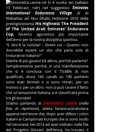
Si è svolta ieri (sabato
13 Febbraio, ndr) nel suggestivo
Emirates
International Endurance Village
di Al
Wahatba, ad Abu Dhabi, l'edizione 2016 della
prestigiosissima
His Highness The President
of The United Arab Emirates' Endurance
Cup
, l'evento agonistico più importante
dell'anno per la nostra disciplina sportiva.
"E dov'è la notizia? - direte voi - Questo non
dovrebbe essere un sito che parla solo di
Endurance Italiano?"
Niente di più giusto! Ed allora, perché parlarne?
Semplicemente perché, in una manifestazione
che si è conclusa con il 73,68% di non
qualificati, dove 140 cavalli su 190 partenti
sono stati fermati o si sono ritirati, per un
motivo o per un altro, non si può tacere il fatto
che un'amazzone Italiana si è classificata prima
tra gli europei!
Stiamo parlando di
Simonetta Leone
(
nella
foto di repertorio
), atleta fanesina/pratolana
appena vent'enne che, dopo aver difeso i colori
Italiani ai Campionati Europei che si sono svolti
nel Veronese nel 2014 ed aver militato nelle fila
del Progetto Giovani dell'Anica, ha trovato il