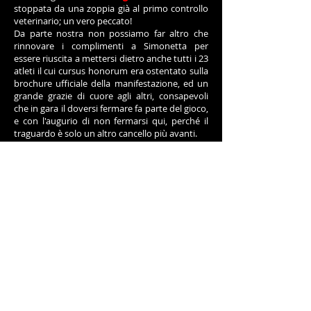
stoppata da una zoppia già al primo controllo
veterinario; un vero peccato!
Da parte nostra non possiamo far altro che
rinnovare i complimenti a Simonetta per
essere riuscita a mettersi dietro anche tutti i 23
atleti il cui cursus honorum era ostentato sulla
brochure ufficiale della manifestazione, ed un
grande grazie di cuore agli altri, consapevoli
che in gara il doversi fermare fa parte del gioco,
e con l'augurio di non fermarsi qui, perché il
traguardo è solo un altro cancello più avanti.
G. Graziani
Previous
Next