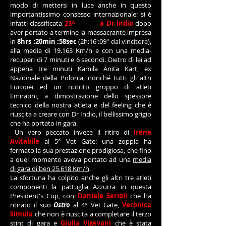
modo di mettersi in luce anche in questo
importantissimo consesso internazionale: si è
infatti classificata
23^
in sella
a Dr Indio
dopo
aver portato a termine la massacrante impresa
in
8hrs :20min :58sec
(2h:16':09" dal vincitore),
alla media di 19.163 Km/h e con una media-
recuperi di 7 minuti e 6 secondi. Dietro di lei ad
appena tre minuti Kamila Anita Kart, ex
Nazionale della Polonia, nonché tutti gli altri
Europei ed un nutrito gruppo di atleti
Emiratini, a dimostrazione dello spessore
tecnico della nostra atleta e del feeling che è
riuscita a creare con Dr Indio, il bellissimo grigio
che ha portato in gara.
Un vero peccato invece il ritiro di
Irene
Avitabile
al 5° Vet Gate: una zoppia ha
fermato la sua prestazione prodigiosa, che fino
a quel momento aveva portato ad una
media
di gara di ben 25.618 Km/h
.
La sfortuna ha colpito anche gli altri tre atleti
componenti la pattuglia Azzurra in questa
President's Cup, con
Daniele Serioli
che ha
ritirato il suo
Ostro
al 4° Vet Gate,
Veronica
Simula
che non è riuscita a completare il terzo
stint di gara e
Giulia Vigevani
che è stata