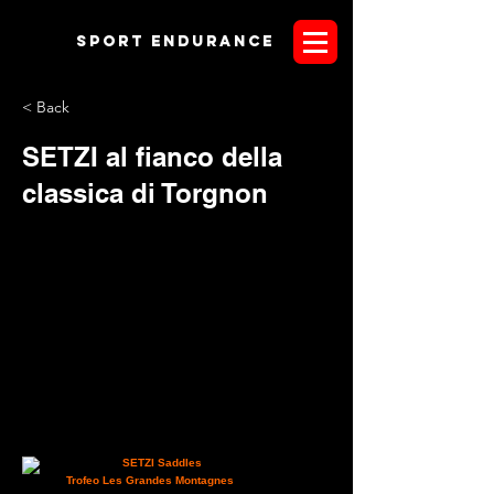
Sport endurANCE
< Back
SETZI al fianco della
classica di Torgnon
Il noto brand
SETZI Saddles
siederà al fianco del
longevo
Trofeo Les Grandes Montagnes
di Torgnon. Il
calendario gare internazionale in Italia non è mai stato così