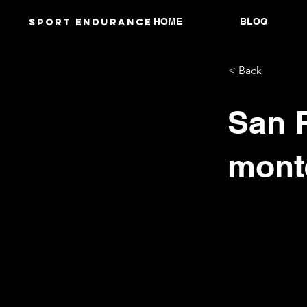
HOME
BLOG
Sport endurANCE
< Back
San R
mont