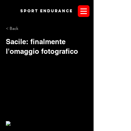
Sport endurANCE
< Back
Sacile: finalmente
l'omaggio fotografico
Tra la migrazione dalla vecchia alla nuova
versione del sito e la ricezione tardiva delle fotografie di
gara, è passato un po' di tempo ma la memoria dei presenti