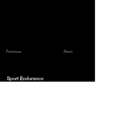
Previous
Next
Sport Endurance
Testata giornalistica indipendente iscr.ne Trib.
di L'Aquila n.572 del 2 Feb. 2008 | Direttore
Resp. Luca Giannangeli