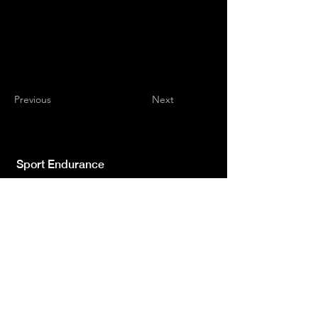
Previous
Next
Sport Endurance
Testata giornalistica indipendente iscr.ne Trib.
di L'Aquila n.572 del 2 Feb. 2008 | Direttore
Resp. Luca Giannangeli
© 2022 by Sport Endurance.