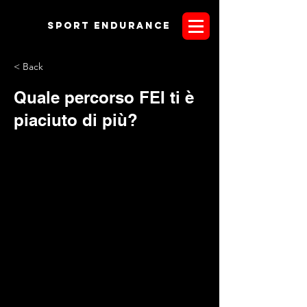
Sport endurANCE
< Back
Quale percorso FEI ti è
piaciuto di più?
Mentre il nostro sito si concede qualche giorno di
"ristrutturazione", (qualche sezione è impraticabile e ce ne
scusiamo), proponiamo un sondaggio interessante ed utile,