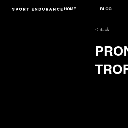
HOME
BLOG
Sport endurANCE
< Back
PRON
TRO