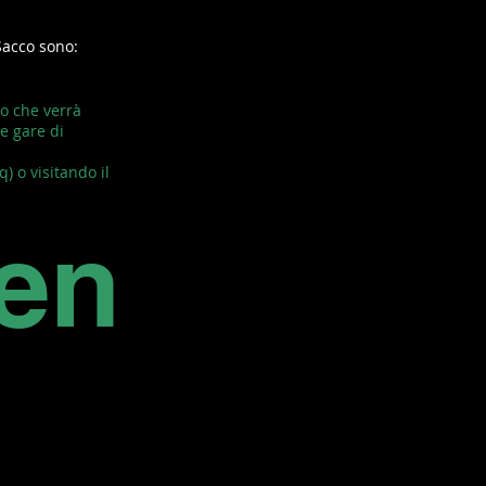
Sacco sono:
io che verrà
le gare di
) o visitando il
en
-