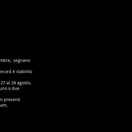
tembre, segnano
cord è stabilito
 27 al 28 agosto,
 uno o due
ni presenti
eam.