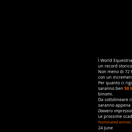
I World Equestri
un record storico
Non meno di 72 N
con un incremen
Per quanto ci rig
saranno ben
50 
binomi.
Da sottolineare ch
saranno appena 7
Davvero impressio
Le prossime scad
Nominated entries
24 June