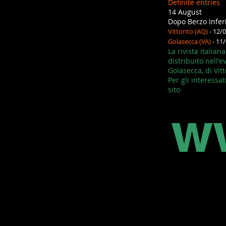
Definite entries
14 August
Dopo Berzo Inferi
Vittorito (AQ)
- 12/
Golasecca (VA)
- 11
La rivista italia
distribuito nell'e
Golasecca, di Vit
Per gli interessat
sito
w