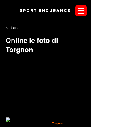
Sport endurANCE
< Back
Online le foto di
Torgnon
Sono finalmente disponibili online le foto
relative al weekend di gare corso a
Torgnon
, in Valle
d'Aosta. Si tratta della prima delle due gallery che saranno