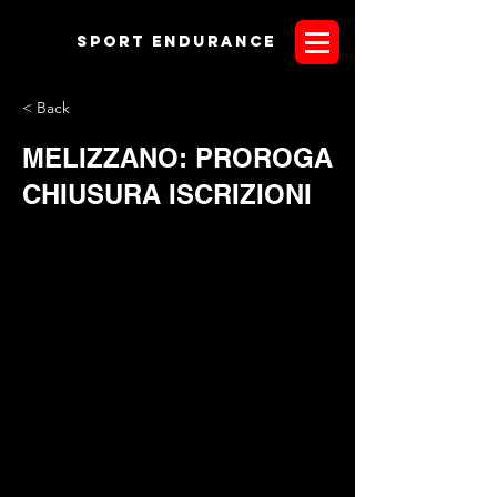
Sport endurANCE
< Back
MELIZZANO: PROROGA
CHIUSURA ISCRIZIONI
Il Comitato Organizzatore della manifestazione di endurance
denominata
III Trofeo Duca Caracciolo
, che si svolgerà
domenica 27 settembre a Melizzano, ha deciso di