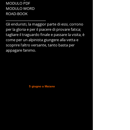
MODULO PDF
MODULO WORD
ROAD-BOOK
_______________________
Gli enduristi, la maggior parte di essi, corrono
per la gloria e per il piacere di provare fatica;
tagliare il traguardo finale e passare la visita, è
come per un alpinista giungere alla vetta e
scoprire l'altro versante, tanto basta per
appagare l’animo.
Certo è che se in una gara regionale, vi fosse la possibilità
di mettere le mani su un discreto e cospicuo montepremi, di
certo anche il più puro degli enduristi non si tirerà indietro.
Oggi più che mai, nonostante la politica sbandieri riprese
economiche improbabili, è diventato assai oneroso girare la
chiave del fuoristrada con il trailer dietro, premere il pulsante
che consegna il biglietto autostradale, fermarsi all’Autogrill
ecc. [caption id="attachment_4335" align="aligncenter"
width="527" caption="veduta del centro"]
[/caption] Potersi
ripagare le spese, anche parzialmente, centrando magari un
podio il prossimo
5 giugno a Maiano
, Udine, non sarebbe
male; per di più la manifestazione è entrata nel circuito
Ranking Tour 2011 dunque ghiotta occasione per chi corre
nel campionato promosso da Sportendurance ed
Enduranceonline.
Gli sforzi del Comitato Organizzatore
della manifestazione che si terrà in Friuli presso il Centro
Ippico “Antico Maso”, sono stati veicolati alla predisposizione
di un buon tracciato di gara ed alla ricerca di sponsor che
potessero garantire il montepremi accennato e così ripartito:
E’ la prima gara di endurance che si corre in questo centro
ippico a due passi da San Daniele, solitamente votato alla
monta con pomello e speroni; le prerogative per una buona
riuscita ci sono tutte. Segue il
Programma
Modulo di
iscrizione nei prossimi giorni