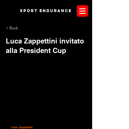
Sport endurANCE
< Back
Luca Zappettini invitato
alla President Cup
Con la firma del General Manager dell'Abu Dhabi Equestrian
Club Mr.
Adnan Sultan
, viene confermata la notizia dell'invito
per
Luca Zappettini
alla prossima edizione della HH The