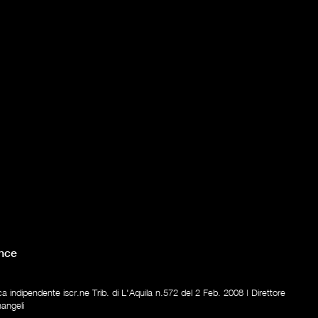
nce
ica indipendente iscr.ne Trib. di L'Aquila n.572 del 2 Feb. 2008 | Direttore
nangeli