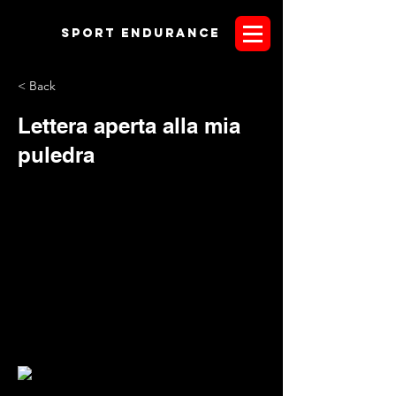
Sport endurANCE
< Back
Lettera aperta alla mia
puledra
Abbiamo deciso di pubblicare questa lettera
apprezzando la semplicità e la schiettezza dell’autore; il
rispetto verso il nostro animale è un atto di umiltà ed un