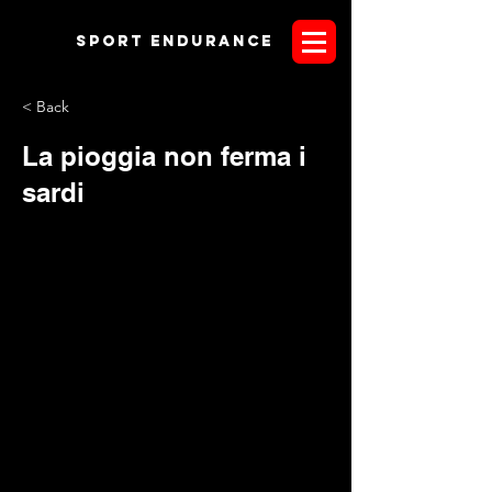
Sport endurANCE
< Back
La pioggia non ferma i
sardi
Nonostante le condizioni meteo non siano state le più
adatte per una gara di Endurance (ha piovuto per tutto il
giorno), la terza tappa del Campionato Regionale a Belvì in