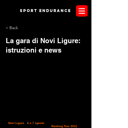
Sport endurANCE
< Back
La gara di Novi Ligure:
istruzioni e news
La III° tappa del Campionato Regionale che si correrà
a
Novi Ligure
il
6 e 7 agosto
presso l'ippodromo Corrado
Romanengo, è entrata nel circuito
Ranking Tour 2011