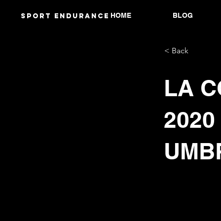
HOME
BLOG
Sport endurANCE
< Back
LA C
2020
UMB