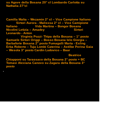
su Agave della Bosana 20° cl
Lombardo Carlotta su
Nathalia 27°cl
20 ottobre – Montello TV – Campionato
Italiano Pony
[caption id="attachment_10555"
align="aligncenter" width="560" caption="Squadra
Campionato Italiano pony"]
[/caption]
Cat. Emergenti
Camilla Malta – Wezamin 2° cl – Vice Campione Italiano
Cat. B
Sirtori Aurora - Malisssa 2° cl – Vice Camipione
Italiano
Cat. ELITE
Vida Martina – Bongor Bosana
Nicolini Letizia – Amadey
Cat. AVVIAMENTO
Sirtori
Leonardo - Anton
20 Ottobre – Montello TV – Debuttanti
Under 14
Virginia Pozzi- Thipa della Bosana – 1° posto
Samuele Sirtori Origgi – Bosso Bosana
Ielo Giorgia –
Barbaforte Bosana 2° posto
Fumagalli Marta - Esling
Erba Roberto – Tuja
Lombi Caterina – Astilbe
Perina Gaia
– Wesola 3° posto
Cardin Ludovico – Baar
26 ottobre –
Cat. CEI 2*
Sacile UD – Internazionale
Beatrice
Chiapponi su Tarassaco della Bosana 2° posto + BC
Tomasi Alexiana Canovo su Zagara della Bosana 3°
posto
Previous
Next