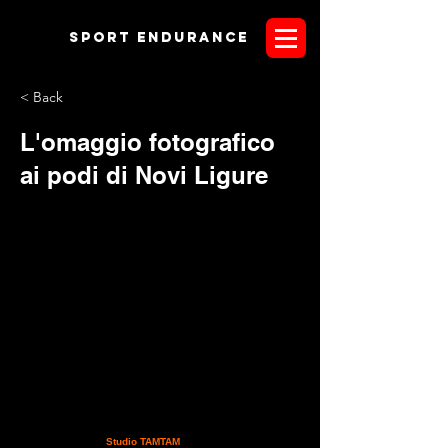
Sport endurANCE
< Back
L'omaggio fotografico
ai podi di Novi Ligure
Come di consueto omaggiamo i podi di Novi Ligure con
qualche scatto fotografico. Le fotografie che seguono
portano la firma di
Studio TAMTAM
di
Matteo Perini
il quale,