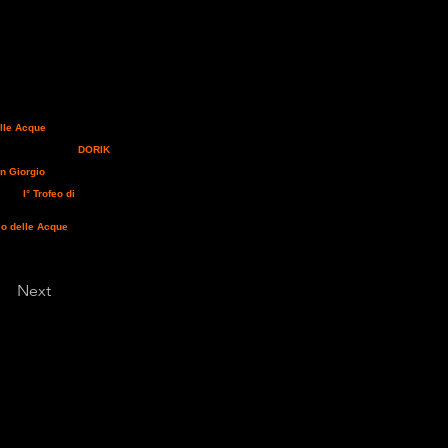
mbra, ha dichiarato senza
percorso di Vittorito in
non abbiamo avuto l'ok da
rossimo anno
". Si ricorda
o su
o di FAX
0742/812349
te il C.O. della
tellone 1 e 2 stelle si
 _ _ _ _ _ _ _ _ _ _ _ _
elle Acqu
e
", gara
nte allevatore francese.
cese; parliamo di
DORIK
884
email:
n Giorgio
di Nocera
 manifestazione che non
a il "
I° Trofeo di
lla con a corredo le tre
 Tour 2011
dunque
eo delle Acque
", sarà
o al giorno della gara. I
 - 339/3930460
Next