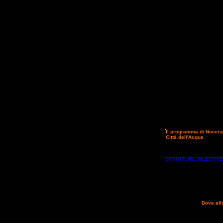
Il programma di Nocer
Città dell'Acqua
". A seg
finalmente la presentazio
effettuate via internet s
0742/812349
Di seguit
STRUTTURE RICETTIV
bollente giornata di ieri
cavalieri. Ce ne saranno p
sul territorio si è appur
anche l'anello ROSSO che 
che potrete iniziare a pi
caption="Loop Giallo"]
[/
degli anelli di gara che
_ _ _ _ _ _ _ _
Dove all
avanza costantemente. Men
l'UNIRE e per il regional
lista con le strutture limi