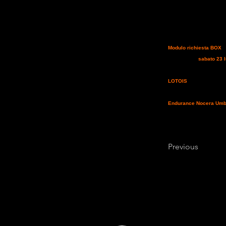
membro del Comitato Orga
indugi: "
dopo aver fatto u
Abruzzo, quello che stiam
parte di tutti i Comuni i
che è possibile iscrivers
Per la prenotazione dei 
Modulo richiesta BOX
_
manifestazione internazio
correranno il
sabato 23 l
_ _ _ _ _ _ _ _ _
Per No
internazionale che si dis
Nelle due categorie FEI 
LOTOIS
(
Elevage Hipoly
s.chazel@wanadoo.fr
Di
Umbra non poteva offrire
poteva non rifarsi al più 
Endurance Nocera Umbr
categorie UNIRE, la dome
l'ooportunitàdi muoversi 
possibile trovare tutte l
riferimenti del C.O. al 
Previous