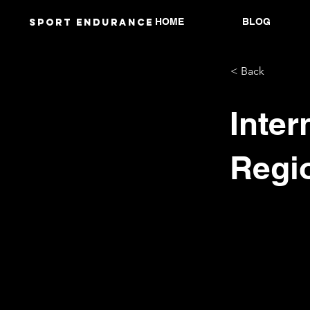
HOME
BLOG
Sport endurANCE
< Back
Inter
Regi