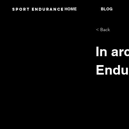
HOME
BLOG
Sport endurANCE
< Back
In a
Endu