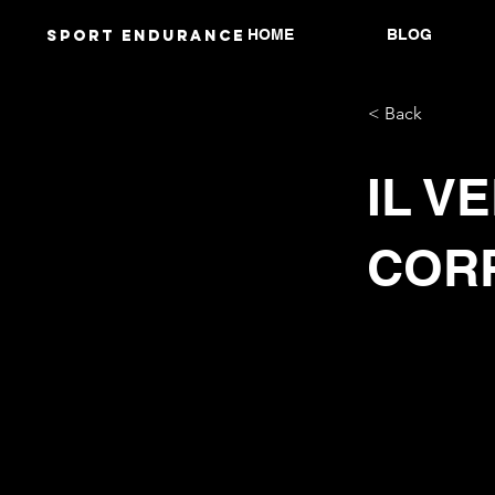
HOME
BLOG
Sport endurANCE
< Back
IL V
COR