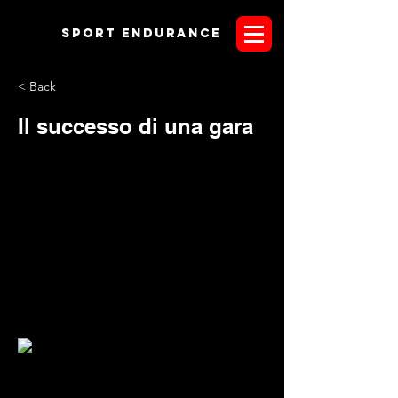
Sport endurANCE
< Back
Il successo di una gara
Tornare a casa soddisfatti dopo aver vissuto una gara
di endurance, aldilà del mero risultato sportivo, credo sia
appagante e più che sufficiente. Questo è quello che
avranno pensato i tanti cavalieri di ritorno domenica scorsa
dalla manifestazione di Sant'Eusanio in Abruzzo. Ottima
location, gentilezza ed affabilità "di altri tempi" dello staff