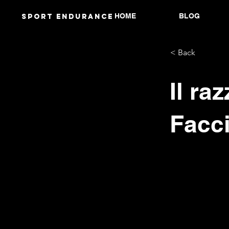
HOME
BLOG
Sport endurANCE
< Back
Il ra
Facc