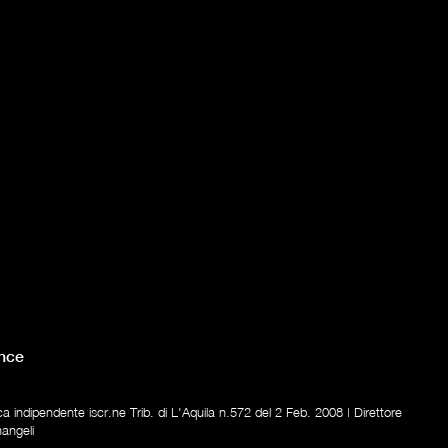
nce
ica indipendente iscr.ne Trib. di L'Aquila n.572 del 2 Feb. 2008 | Direttore
nangeli