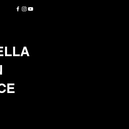
DELLA
N
CE