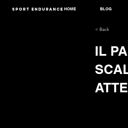
HOME
BLOG
Sport endurANCE
< Back
IL P
SCAL
ATT