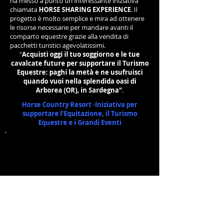
ha messo a punto un'interessante iniziativa
chiamata
HORSE SHARING EXPERIENCE
. Il
progetto è molto semplice e mira ad ottenere
le risorse necessarie per mandare avanti il
comparto equestre grazie alla vendita di
pacchetti turistici agevolatissimi.
"
Acquisti oggi il tuo soggiorno e le tue
cavalcate future per supportare il Turismo
Equestre: paghi la metà e ne usufruisci
quando vuoi nella splendida oasi di
Arborea (OR), in Sardegna"
.
Vediamo nello specifico il Comunicato Stampa ufficiale.
Horse Country Resort -Iniziativa per
supportare l'Equitazione, il Turismo
Equestre e i Grandi Eventi