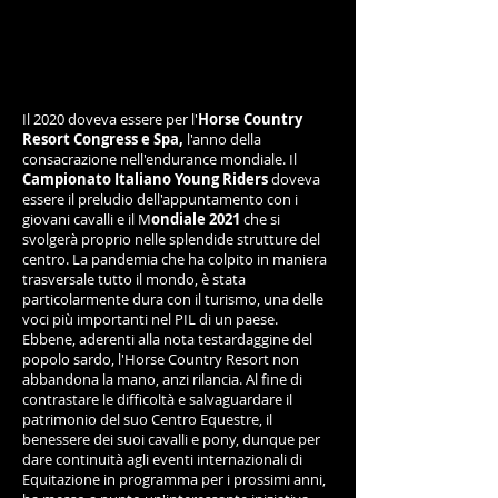
Il 2020 doveva essere per l'
Horse Country
Resort Congress e Spa,
l'anno della
consacrazione nell'endurance mondiale. Il
Campionato Italiano Young Riders
doveva
essere il preludio dell'appuntamento con i
giovani cavalli e il M
ondiale 2021
che si
svolgerà proprio nelle splendide strutture del
centro. La pandemia che ha colpito in maniera
trasversale tutto il mondo, è stata
particolarmente dura con il turismo, una delle
voci più importanti nel PIL di un paese.
Ebbene, aderenti alla nota testardaggine del
popolo sardo, l'Horse Country Resort non
abbandona la mano, anzi rilancia. Al fine di
contrastare le difficoltà e salvaguardare il
patrimonio del suo Centro Equestre, il
benessere dei suoi cavalli e pony, dunque per
dare continuità agli eventi internazionali di
Equitazione in programma per i prossimi anni,