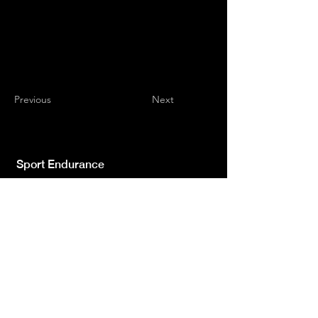
Previous
Next
Sport Endurance
Testata giornalistica indipendente iscr.ne Trib.
di L'Aquila n.572 del 2 Feb. 2008 | Direttore
Resp. Luca Giannangeli
© 2022 by Sport Endurance.