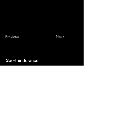
Previous
Next
Sport Endurance
Testata giornalistica indipendente iscr.ne Trib.
di L'Aquila n.572 del 2 Feb. 2008 | Direttore
Resp. Luca Giannangeli
© 2022 by Sport Endurance.