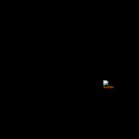
La notizia è di
Saddle
ha accompagnato 
Mazroui Saif Hamed/Des
brand ha deciso di metter
positivamente una qualun
abituarsi al giusto asse