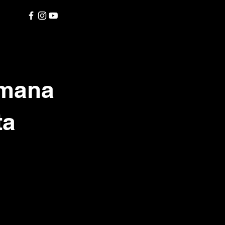
imana
ta