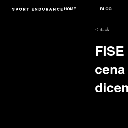
HOME
BLOG
Sport endurANCE
< Back
FISE
cena 
dicem