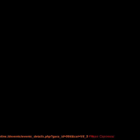
iscritti
, in rappresentanza di 34 nazioni
, ai
FEI MEYDAN World Endurance Championship fo
sputeranno il 23 settembre
prossimo
a Valeggio sul Mincio (Verona)
.
"In zona Cesarini" si è a
ssimo 14 settembre (come da Schedule FEI) sarà l’ultimo giorno utile per le
“Definite entries”
derazioni interessate
.
A Valeggio sul Mincio l’ Endurance darà lustro all’ intero Paese
.
line.it/events/events_details.php?gara_id=984&cat=V4_5
Filippo Caporossi