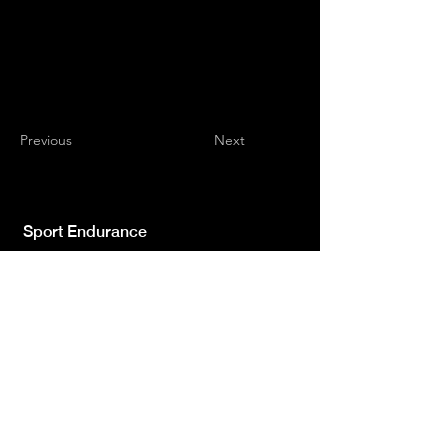
Previous
Next
Sport Endurance
Testata giornalistica indipendente iscr.ne Trib.
di L'Aquila n.572 del 2 Feb. 2008 | Direttore
Resp. Luca Giannangeli
© 2022 by Sport Endurance.