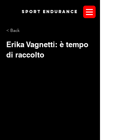
Sport endurANCE
< Back
Erika Vagnetti: è tempo
di raccolto
Nella vita ci sono momenti in cui preferisci stare da solo, altri
che puoi condividere solo con le persone più care, e poi ci
sono dei momenti, rarissimi, in cui le emozioni sono talmente