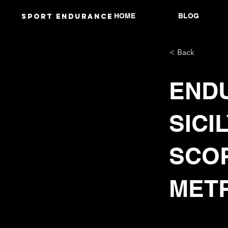
HOME
BLOG
Sport endurANCE
< Back
END
SICI
SCO
MET