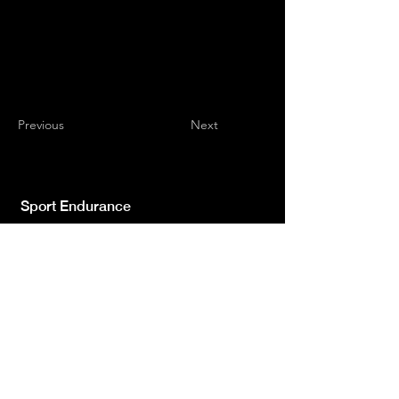
Previous
Next
Sport Endurance
Testata giornalistica indipendente iscr.ne Trib.
di L'Aquila n.572 del 2 Feb. 2008 | Direttore
Resp. Luca Giannangeli
© 2022 by Sport Endurance.