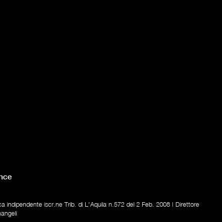
nce
ica indipendente iscr.ne Trib. di L'Aquila n.572 del 2 Feb. 2008 | Direttore
nangeli