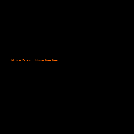
ai solito
Matteo Perini
di
Studio Tam Tam
che mette a disposizione la carrellata che segue. Segn
cate sul seguente
LINK
, salutiamo tutti i partecipanti nonché il coraggioso Comitato Organizzator
evento.