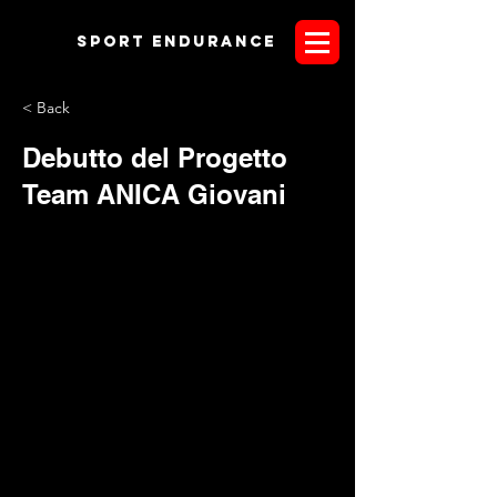
Sport endurANCE
< Back
Debutto del Progetto
Team ANICA Giovani
Un progetto dedicato ai giovani non poteva che svolgersi in
concomitanza con l’evento più importante dell’anno a loro
riservato, il Campionato Italiano J/YR. Sabato scorso, presso