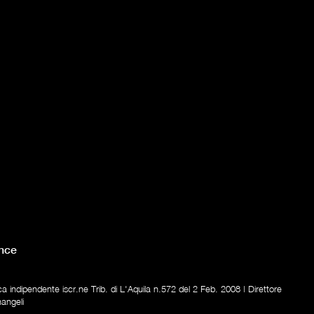
nce
ica indipendente iscr.ne Trib. di L'Aquila n.572 del 2 Feb. 2008 | Direttore
nangeli