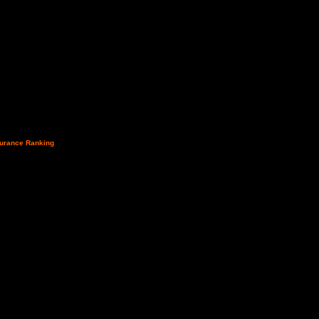
urance Ranking
e
luto subito dietro la
uricampionessa Maria
olliamo la classifica
ratti 52ma, Luca
l nostro orgoglio