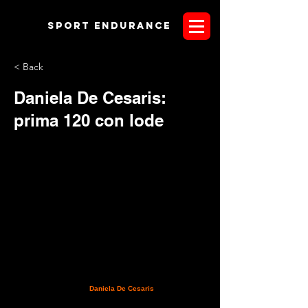
Sport endurANCE
< Back
Daniela De Cesaris:
prima 120 con lode
L'amazzone abruzzese
Daniela De Cesaris
tesserata con il
centro ippico Leo Ranch di Roseto degli Abruzzi, al debutto
sulla distanza dei 120 km. a Valeggio sul Mincio, torna a