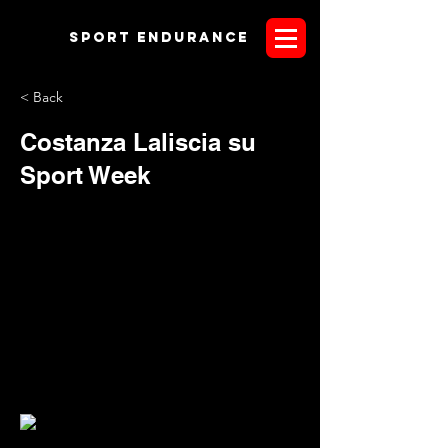
Sport endurANCE
< Back
Costanza Laliscia su
Sport Week
Sfogliare Sport Week e leggere "di endurance" è
fantastico, soprattutto per chi come noi ha creduto a tal
punto nella nostra disciplina da creare una rivista in inglese