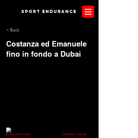
Sport endurANCE
< Back
Costanza ed Emanuele
fino in fondo a Dubai
E' stata una giornata indimenticabile quella di ieri per
Emanuele Fondi
e per la giovanissima
Costanza Laliscia
.
Davanti ad un pubblico numerosissimo, in una giornata