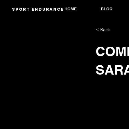
HOME
BLOG
Sport endurANCE
< Back
COME
SARA