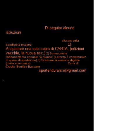
Prima di tutto avvisiamo i lettori abbonati che oggi
pomeriggio sono partite le riviste nuove; è finalmente uscito
e fresco di stampa, il numero 6. Molti abbonamenti sono
scaduti dunque chi volesse rinnovare può farlo in tutta
In meno
autonomia dal sito
www.sportendurance-evo.com
pratici di procedure on line ci chiedono come
effettuare l'abbonamento alla rivista bilingue
Sportendurance EVO.
Di seguito alcune
istruzioni
Prima di tutto aprire
www.sportendurance-evo.com
Scegliere la lingua
italiana per chi non conoscesse l'inglese (
cliccare sulla
1)
bandierina tricolore
) SI PUO' SCEGLIERE DI:
Acquistare una sola copia di CARTA, (edizioni
vecchie, la nuova ecc.)
2) Sottoscrivere
l'abbonamento annuale "4 numeri" (il prezzo è comprensivo
di spese di spedizione)
3) Scaricare la versione digitale
(molto economica)
METODI DI PAGAMENTO:
Carta di
Credito
Bonifico Bancario
Per altre forme di pagamento
sportendurance@gmail.com
contattare la redazione:
www.sportendurance-evo.com
Visita