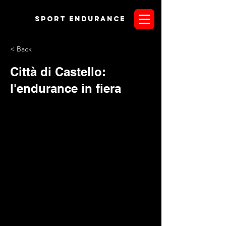
Sport endurANCE
< Back
Città di Castello:
l'endurance in fiera
Lo scorso week-end a Città di Castello è andata in scena la
tappa numero 5 del Circuito MiPAFF nonchè la gara
interregionale Toscana-Umbria; entrambe valide per il