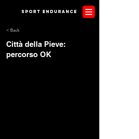
Sport endurANCE
< Back
Città della Pieve:
percorso OK
Verso la metà della scorsa settimana Gianroberto Trucchi,
membro della giuria di gara dell'imminente internazionale
con Finale UNIRE di Città della Pieve del 25-27 novembre, è